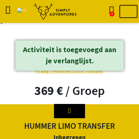
1
<
Activiteit is toegevoegd aan
« Terug - Praag
je verlanglijst.
Previous
Next
369 €
/
Groep
HUMMER LIMO TRANSFER
Inbegrepen