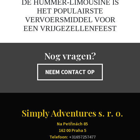
DE HUMMER-LIMOUSINE IS
HET POPULAIRSTE
VERVOERSMIDDEL VOOR
EEN VRIJGEZELLENFEEST
Nog vragen?
NEEM CONTACT OP
Simply Adventures s. r. o.
Na Petřinách 85
162 00 Praha 5
Telefoon:
+31657257477