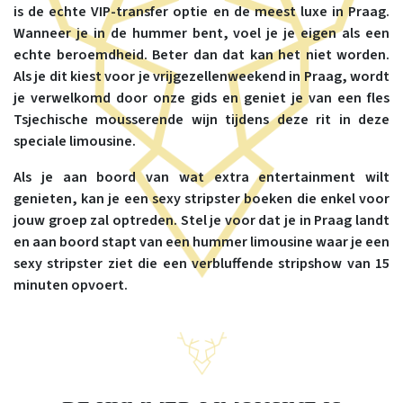
is de echte VIP-transfer optie en de meest luxe in Praag.
Wanneer je in de hummer bent, voel je je eigen als een
echte beroemdheid. Beter dan dat kan het niet worden.
Als je dit kiest voor je vrijgezellenweekend in Praag, wordt
je verwelkomd door onze gids en geniet je van een fles
Tsjechische mousserende wijn tijdens deze rit in deze
speciale limousine.
Als je aan boord van wat extra entertainment wilt
genieten, kan je een sexy stripster boeken die enkel voor
jouw groep zal optreden. Stel je voor dat je in Praag landt
en aan boord stapt van een hummer limousine waar je een
sexy stripster ziet die een verbluffende stripshow van 15
minuten opvoert.