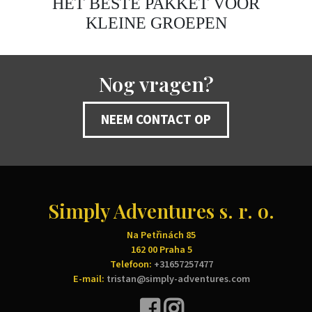
HET BESTE PAKKET VOOR
KLEINE GROEPEN
Nog vragen?
NEEM CONTACT OP
Simply Adventures s. r. o.
Na Petřinách 85
162 00 Praha 5
Telefoon:
+31657257477
E-mail:
tristan@simply-adventures.com