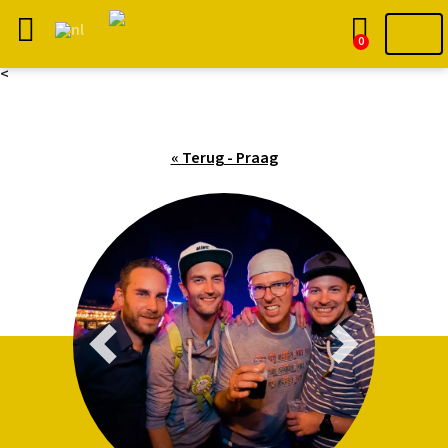
0
<
« Terug - Praag
Previous
Next