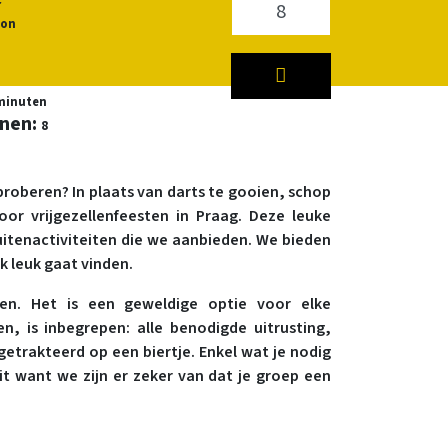
r
oon
minuten
onen:
8
proberen? In plaats van darts te gooien, schop
oor vrijgezellenfeesten in Praag. Deze leuke
buitenactiviteiten die we aanbieden. We bieden
k leuk gaat vinden.
eden. Het is een geweldige optie voor elke
n, is inbegrepen: alle benodigde uitrusting,
etrakteerd op een biertje. Enkel wat je nodig
t want we zijn er zeker van dat je groep een