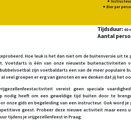
Instructeu
Bier per pers
Tijdsduur:
60 
Aantal pers
geprobeerd. Hoe leuk is het dan niet om de buitenversie uit te 
it. Voetdarts is één van onze nieuwste buitenactiviteiten v
st bubbelvoetbal zijn voetbaldarts een van de meer populaire 
al veel groepen er erg van genoten en we denken dat jij het oo
rijgezellenfeestactiviteit vereist geen speciale vaardigh
ep nodig heeft om een geweldige tijd buiten door te brenge
r onze gids en begeleiding van een instructeur. Ook word je g
etitieve geest. Probeer deze nieuwe activiteit maar eens ui
ur tijdens je vrijgezellenfeest in Praag.