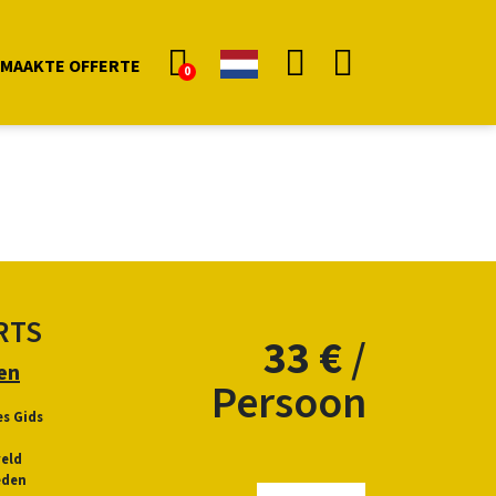
EMAAKTE OFFERTE
0
RTS
33 €
/
en
Persoon
s Gids
veld
eden