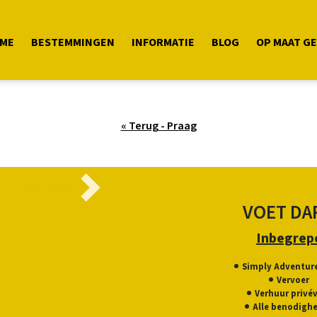
ME
BESTEMMINGEN
INFORMATIE
BLOG
OP MAAT G
« Terug - Praag
Next
VOET DA
Inbegrep
Simply Adventure
Vervoer
Verhuur privé
Alle benodigh